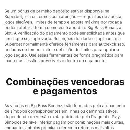
Se um bônus de primeiro depósito estiver disponível na
Superbet, leia os termos com atenção — requisitos de aposta,
jogos elegíveis, limites de tempo e aposta máxima por rodada
podem afetar a forma como você aborda o Big Bass Bonanza
Slot. A verificação do pagamento pode ser solicitada antes que
um saque seja aprovado. Restrições de idade se aplicam, e a
Superbet normalmente oferece ferramentas para autoexclusão,
períodos de tempo limite e definição de limites para apoiar o
jogo seguro. Use essas ferramentas de forma pragmática para
manter as sessões previsíveis e dentro do orçamento.
Combinações vencedoras
e pagamentos
As vitórias no Big Bass Bonanza são formadas pelo alinhamento
de símbolos correspondentes em linhas ou caminhos ativos,
dependendo da versão exata publicada pela Pragmatic Play.
Símbolos de nível inferior pagam por combinações mais curtas,
enquanto símbolos premium oferecem retornos mais altos