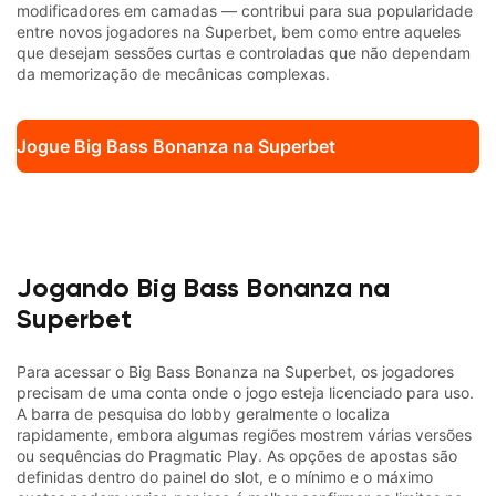
modificadores em camadas — contribui para sua popularidade
entre novos jogadores na Superbet, bem como entre aqueles
que desejam sessões curtas e controladas que não dependam
da memorização de mecânicas complexas.
Jogue Big Bass Bonanza na Superbet
Jogando Big Bass Bonanza na
Superbet
Para acessar o Big Bass Bonanza na Superbet, os jogadores
precisam de uma conta onde o jogo esteja licenciado para uso.
A barra de pesquisa do lobby geralmente o localiza
rapidamente, embora algumas regiões mostrem várias versões
ou sequências do Pragmatic Play. As opções de apostas são
definidas dentro do painel do slot, e o mínimo e o máximo