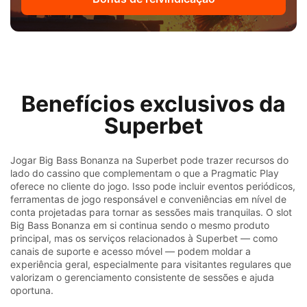
Benefícios exclusivos da
Superbet
Jogar Big Bass Bonanza na Superbet pode trazer recursos do
lado do cassino que complementam o que a Pragmatic Play
oferece no cliente do jogo. Isso pode incluir eventos periódicos,
ferramentas de jogo responsável e conveniências em nível de
conta projetadas para tornar as sessões mais tranquilas. O slot
Big Bass Bonanza em si continua sendo o mesmo produto
principal, mas os serviços relacionados à Superbet — como
canais de suporte e acesso móvel — podem moldar a
experiência geral, especialmente para visitantes regulares que
valorizam o gerenciamento consistente de sessões e ajuda
oportuna.