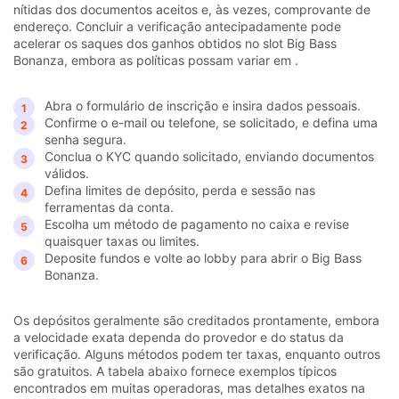
nítidas dos documentos aceitos e, às vezes, comprovante de
endereço. Concluir a verificação antecipadamente pode
acelerar os saques dos ganhos obtidos no slot Big Bass
Bonanza, embora as políticas possam variar em .
Abra o formulário de inscrição e insira dados pessoais.
Confirme o e-mail ou telefone, se solicitado, e defina uma
senha segura.
Conclua o KYC quando solicitado, enviando documentos
válidos.
Defina limites de depósito, perda e sessão nas
ferramentas da conta.
Escolha um método de pagamento no caixa e revise
quaisquer taxas ou limites.
Deposite fundos e volte ao lobby para abrir o Big Bass
Bonanza.
Os depósitos geralmente são creditados prontamente, embora
a velocidade exata dependa do provedor e do status da
verificação. Alguns métodos podem ter taxas, enquanto outros
são gratuitos. A tabela abaixo fornece exemplos típicos
encontrados em muitas operadoras, mas detalhes exatos na