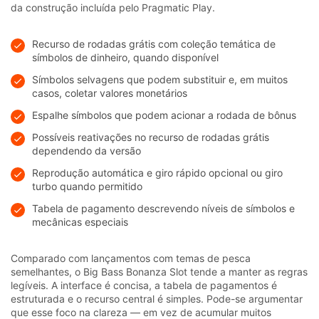
da construção incluída pelo Pragmatic Play.
Recurso de rodadas grátis com coleção temática de
símbolos de dinheiro, quando disponível
Símbolos selvagens que podem substituir e, em muitos
casos, coletar valores monetários
Espalhe símbolos que podem acionar a rodada de bônus
Possíveis reativações no recurso de rodadas grátis
dependendo da versão
Reprodução automática e giro rápido opcional ou giro
turbo quando permitido
Tabela de pagamento descrevendo níveis de símbolos e
mecânicas especiais
Comparado com lançamentos com temas de pesca
semelhantes, o Big Bass Bonanza Slot tende a manter as regras
legíveis. A interface é concisa, a tabela de pagamentos é
estruturada e o recurso central é simples. Pode-se argumentar
que esse foco na clareza — em vez de acumular muitos