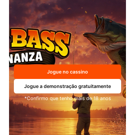
Jogue no cassino
Jogue a demonstração gratuitamente
*Confirmo que tenho mais de 18 anos