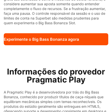
considere aumentar sua aposta somente quando entender
completamente o fluxo de recursos. Se a frustração aumentar,
faça uma pausa. O controle responsável da sessão e o uso de
limites de conta na Superbet são medidas prudentes para
quem experimenta o Big Bass Bonanza Slot.
Experimente o Big Bass Bonanza agora
Informações do provedor
Pragmatic Play
A Pragmatic Play é a desenvolvedora por trás do Big Bass
Bonanza, conhecido por produzir títulos de caça-níqueis que
equilibram mecânicas simples com temas reconhecíveis. Os
produtos do estúdio geralmente são entregues em HTML5,
oferecendo suporte a desempenho consistente em desktops e