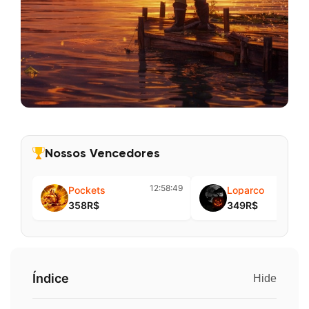
Nossos Vencedores
12:58:49
Pockets
Loparco
358R$
349R$
Índice
Hide