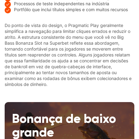
Processos de teste independentes na indústria
Portfólio que inclui títulos simples e com muitos recursos
Do ponto de vista do design, o Pragmatic Play geralmente
simplifica a navegação para limitar cliques errados e reduzir o
atrito. A estrutura consistente do menu que você vê no Big
Bass Bonanza Slot na Superbet reflete essa abordagem,
tornando confortável para os jogadores se moverem entre
títulos sem reaprender os controles. Alguns jogadores relatam
que essa familiaridade os ajuda a se concentrar em decisões
de bankroll em vez de quebra-cabeças de interface,
principalmente ao tentar novos tamanhos de aposta ou
examinar como as rodadas de bônus exibem colecionadores e
símbolos de dinheiro.
Bonança de baixo
grande