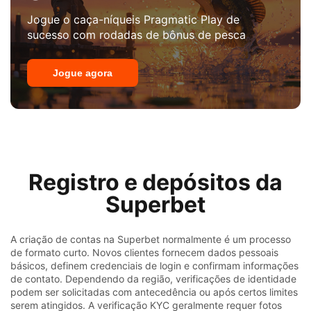
Jogue o caça-níqueis Pragmatic Play de
sucesso com rodadas de bônus de pesca
Jogue agora
Registro e depósitos da
Superbet
A criação de contas na Superbet normalmente é um processo
de formato curto. Novos clientes fornecem dados pessoais
básicos, definem credenciais de login e confirmam informações
de contato. Dependendo da região, verificações de identidade
podem ser solicitadas com antecedência ou após certos limites
serem atingidos. A verificação KYC geralmente requer fotos