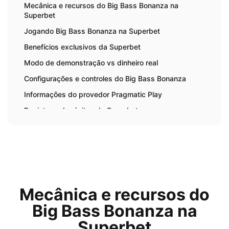
Mecânica e recursos do Big Bass Bonanza na
Superbet
Jogando Big Bass Bonanza na Superbet
Benefícios exclusivos da Superbet
Modo de demonstração vs dinheiro real
Configurações e controles do Big Bass Bonanza
Informações do provedor Pragmatic Play
Registro e depósitos da Superbet
Combinações vencedoras e pagamentos
Tocando Big Bass Bonanza no celular
Perguntas frequentes
Mecânica e recursos do
Big Bass Bonanza na
Superbet