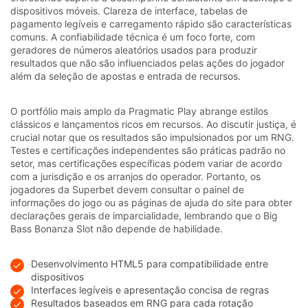
dispositivos móveis. Clareza de interface, tabelas de
pagamento legíveis e carregamento rápido são características
comuns. A confiabilidade técnica é um foco forte, com
geradores de números aleatórios usados para produzir
resultados que não são influenciados pelas ações do jogador
além da seleção de apostas e entrada de recursos.
O portfólio mais amplo da Pragmatic Play abrange estilos
clássicos e lançamentos ricos em recursos. Ao discutir justiça, é
crucial notar que os resultados são impulsionados por um RNG.
Testes e certificações independentes são práticas padrão no
setor, mas certificações específicas podem variar de acordo
com a jurisdição e os arranjos do operador. Portanto, os
jogadores da Superbet devem consultar o painel de
informações do jogo ou as páginas de ajuda do site para obter
declarações gerais de imparcialidade, lembrando que o Big
Bass Bonanza Slot não depende de habilidade.
Desenvolvimento HTML5 para compatibilidade entre
dispositivos
Interfaces legíveis e apresentação concisa de regras
Resultados baseados em RNG para cada rotação