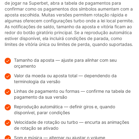
de jogar na Superbet, abra a tabela de pagamentos para
confirmar como os pagamentos dos símbolos aumentam com a
aposta escolhida. Muitas versões permitem rotação rápida e
algumas oferecem configurações turbo onde a lei local permite.
As notificações de saldo, tamanho da aposta e vitória ficam ao
redor do botão giratório principal. Se a reprodução automática
estiver disponível, ela incluirá condições de parada, como
limites de vitória única ou limites de perda, quando suportadas.
Tamanho da aposta — ajuste para alinhar com seu
orçamento
Valor da moeda ou aposta total — dependendo da
terminologia da versão
Linhas de pagamento ou formas — confirme na tabela de
pagamento da sua versão
Reprodução automática — definir giros e, quando
disponível, parar condições
Velocidade de rotação ou turbo — encurta as animações
de rotação se ativado
Som e música — alternar ou ajustar o volume